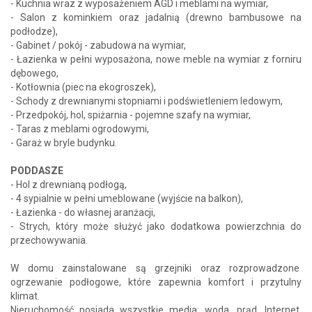
- Kuchnia wraz z wyposażeniem AGD i meblami na wymiar,
- Salon z kominkiem oraz jadalnią (drewno bambusowe na
podłodze),
- Gabinet / pokój - zabudowa na wymiar,
- Łazienka w pełni wyposażona, nowe meble na wymiar z forniru
dębowego,
- Kotłownia (piec na ekogroszek),
- Schody z drewnianymi stopniami i podświetleniem ledowym,
- Przedpokój, hol, spiżarnia - pojemne szafy na wymiar,
- Taras z meblami ogrodowymi,
- Garaż w bryle budynku.
PODDASZE
- Hol z drewnianą podłogą,
- 4 sypialnie w pełni umeblowane (wyjście na balkon),
- Łazienka - do własnej aranżacji,
- Strych, który może służyć jako dodatkowa powierzchnia do
przechowywania.
W domu zainstalowane są grzejniki oraz rozprowadzone
ogrzewanie podłogowe, które zapewnia komfort i przytulny
klimat.
Nieruchomość posiada wszystkie media: woda, prąd, Internet,