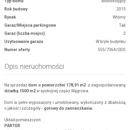
Typ domu
Wolnostojący
Rok budowy
2015
Rynek
Wtórny
Garaż/Miejsca parkingowe
Tak
Garaż (liczba miejsc)
2
Usytuowanie garażu
W bryle budynku
Numer oferty
555/7364/ODS
Opis nieruchomości
Na sprzedaż
dom o powierzchni 178,91 m2
z zagospodarowaną
działką 1500 m2
w spokojnej części Węgrowa.
Dom w pełni wyposażony i umeblowany, wykończony z dbałością
o jakość i szczegóły -
gotowy do zamieszkania.
Układ pomieszczeń:
PARTER