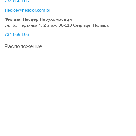
734 866 166
siedlce@nescior.com.pl
Филиал Несцёр Нерухомосьци
ул. Кс. Недзялка 4, 2 этаж, 08-110 Седльце, Польша
734 866 166
Расположение