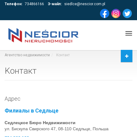
Телефон:
734866166
Э-майл:
siedlce@nescior.com.pl
Tog
navi
Агентство недвижимости
Kонтакт
Kонтакт
Адрес
Филиалы в Седльце
Седлецкое Бюро Недвижимости
ул. Бискупа Свирского 47, 08-110 Седльце, Польша