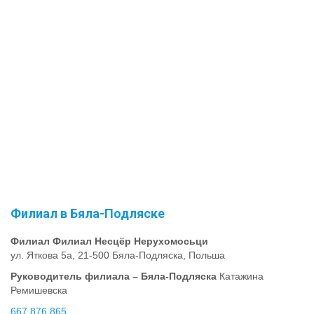
Филиал в Бяла-Подляске
Филиал Филиал Несцёр Нерухомосьци
ул. Яткова 5a, 21-500 Бяла-Подляска, Польша
Руководитель филиала – Бяла-Подляска
Катажина
Ремишевска
667 876 865