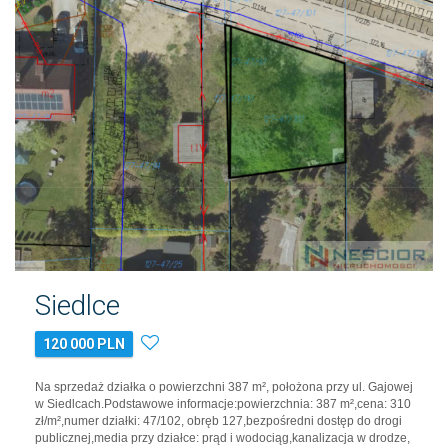
Siedlce
120 000 PLN
Na sprzedaż działka o powierzchni 387 m², położona przy ul. Gajowej
w Siedlcach.Podstawowe informacje:powierzchnia: 387 m²,cena: 310
zł/m²,numer działki: 47/102, obręb 127,bezpośredni dostęp do drogi
publicznej,media przy działce: prąd i wodociąg,kanalizacja w drodze,