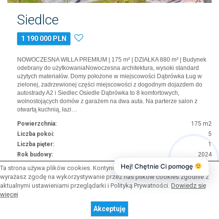
Siedlce
1 190 000 PLN
NOWOCZESNA WILLA PREMIUM | 175 m² | DZIAŁKA 880 m² | Budynek
odebrany do użytkowaniaNowoczesna architektura, wysoki standard
użytych materiałów. Domy położone w miejscowości Dąbrówka Ług w
zielonej, zadrzewionej części miejscowości z dogodnym dojazdem do
autostrady A2 i Siedlec Osiedle Dąbrówka to 8 komfortowych,
wolnostojących domów z garażem na dwa auta. Na parterze salon z
otwartą kuchnią, łazi…
Powierzchnia:
175 m2
Liczba pokoi:
5
Liczba pięter:
1
Rok budowy:
2024
Hej! Chętnie Ci pomogę
Ta strona używa plików cookies. Kontynuując przeglądanie naszej strony,
Więcej
wyrażasz zgodę na wykorzystywanie przez nas plików cookies zgodnie z
aktualnymi ustawieniami przeglądarki i Polityką Prywatności.
Dowiedz się
więcej
Akceptuję
Dom · Sprzedaż