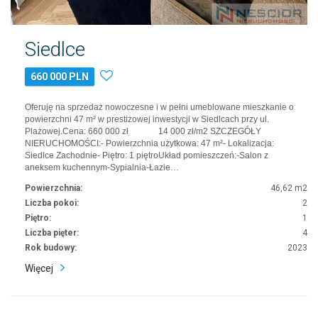
Siedlce
660 000 PLN
Oferuję na sprzedaż nowoczesne i w pełni umeblowane mieszkanie o
powierzchni 47 m² w prestiżowej inwestycji w Siedlcach przy ul.
Plażowej.Cena: 660 000 zł 14 000 zł/m2 SZCZEGÓŁY
NIERUCHOMOŚCI:- Powierzchnia użytkowa: 47 m²- Lokalizacja:
Siedlce Zachodnie- Piętro: 1 piętroUkład pomieszczeń:-Salon z
aneksem kuchennym-Sypialnia-Łazie…
Powierzchnia:
46,62 m2
Liczba pokoi:
2
Piętro:
1
Liczba pięter:
4
Rok budowy:
2023
Więcej