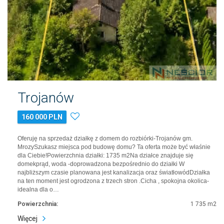
Trojanów
160 000 PLN
Oferuję na sprzedaż działkę z domem do rozbiórki-Trojanów gm.
MrozySzukasz miejsca pod budowę domu? Ta oferta może być właśnie
dla Ciebie!Powierzchnia działki: 1735 m2Na działce znajduje się
domekprąd, woda -doprowadzona bezpośrednio do działki W
najbliższym czasie planowana jest kanalizacja oraz światłowódDziałka
na ten moment jest ogrodzona z trzech stron .Cicha , spokojna okolica-
idealna dla o…
Powierzchnia:
1 735 m2
Więcej