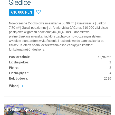
Siedlce
610 000 PLN
Nowoczesne 2-pokojowe mieszkanie 53,96 m² | Klimatyzacja | Balkon
7,70 m² | Garaż podziemny | ul. Artyleryjska 9ACena: 610 000 złMiejsce
postojowe w garażu podziemnym (16,40 m²) – dodatkowo
płatne.Szukasz mieszkania, które zachwyca nowoczesnym stylem,
wysokim standardem wykończenia i jest gotowe do zamieszkania od
zaraz? Ta oferta spełni oczekiwania osób ceniących komfort,
funkcjonalność i doskona…
Powierzchnia:
53,96 m2
Liczba pokoi:
2
Piętro:
2
Liczba pięter:
4
Rok budowy:
2020
Więcej
Działka · Sprzedaż