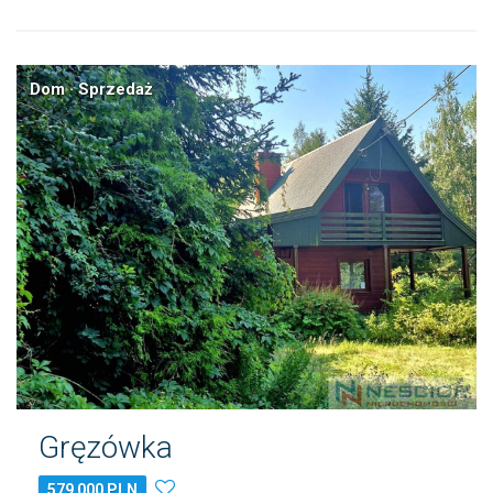
Dom · Sprzedaż
Gręzówka
579 000 PLN