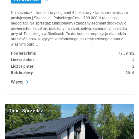
Na sprzedaż – komfortowy segment 4-pokojowy z tarasem i miejscem
postojowym | Siedlce, ul. PotockiegoCena: 799 000 zł (do lekkiej
negocjacji)Na sprzedaż funkcjonalny i zadbany segment środkowy o
powierzchni 79,59 m², położony na zamkniętym, kameralnym osiedlu
przy ul. Potockiego w Siedlcach. To doskonała propozycja dla rodzin
oraz osób poszukujących komfortowego, bezczynszowego domu z
własnym ogró…
Powierzchnia:
79,59 m2
Liczba pokoi:
4
Liczba pięter:
2
Rok budowy:
2016
Więcej
Dom · Sprzedaż