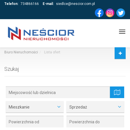
Telefon:
734866166
E-mail:
siedlce@nescior.com.pl
Tog
navi
Biuro Nieruchomości
Lista ofert
Szukaj
mapa
Mieszkanie
Sprzedaż