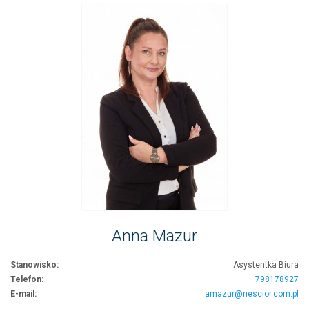
Anna Mazur
Stanowisko:
Asystentka Biura
Telefon:
798178927
E-mail:
amazur@nescior.com.pl