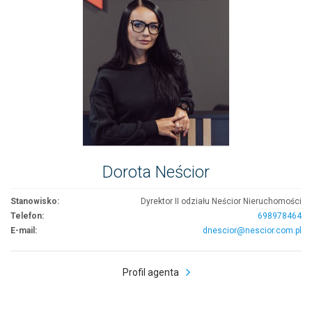
Dorota Neścior
Stanowisko:
Dyrektor II odziału Neścior Nieruchomości
Telefon:
698978464
E-mail:
dnescior@nescior.com.pl
Profil agenta