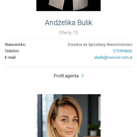
Andżelika Bulik
Oferty: 10
Stanowisko:
Doradca ds Sprzedaży Nieruchomości
Telefon:
575994666
E-mail:
abulik@nescior.com.pl
Profil agenta