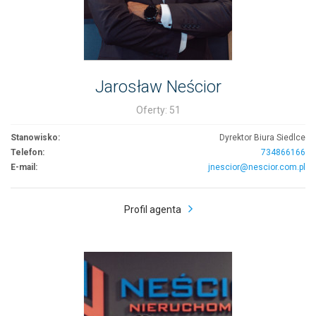
Jarosław Neścior
Oferty: 51
Stanowisko:
Dyrektor Biura Siedlce
Telefon:
734866166
E-mail:
jnescior@nescior.com.pl
Profil agenta