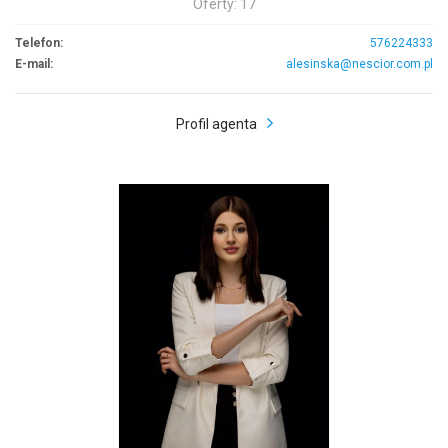
Oferty: 17
Telefon:
576224333
E-mail:
alesinska@nescior.com.pl
Profil agenta