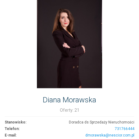
Diana Morawska
Oferty: 21
Stanowisko:
Doradca ds Sprzedaży Nieruchomości
Telefon:
731766444
E-mail:
dmorawska@nescior.com.pl