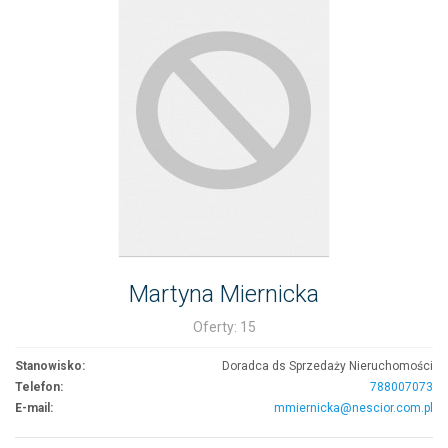
Martyna Miernicka
Oferty: 15
Stanowisko:
Doradca ds Sprzedaży Nieruchomości
Telefon:
788007073
E-mail:
mmiernicka@nescior.com.pl