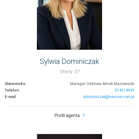
Sylwia Dominiczak
Oferty: 37
Stanowisko:
Manager Oddziału Mińsk Mazowiecki
Telefon:
574214939
E-mail:
sdominiczak@nescior.com.pl
Profil agenta