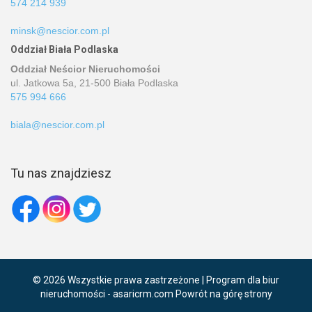
574 214 939
minsk@nescior.com.pl
Oddział Biała Podlaska
Oddział Neścior Nieruchomości
ul. Jatkowa 5a, 21-500 Biała Podlaska
575 994 666
biala@nescior.com.pl
Tu nas znajdziesz
Hej! Chętnie Ci pomogę
Ta strona używa plików cookies. Kontynuując przeglądanie naszej strony,
wyrażasz zgodę na wykorzystywanie przez nas plików cookies zgodnie z
aktualnymi ustawieniami przeglądarki i Polityką Prywatności.
Dowiedz się
© 2026 Wszystkie prawa zastrzeżone | Program dla biur
więcej
nieruchomości -
asaricrm.com
Powrót na górę strony
Akceptuję