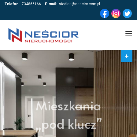
Telefon:
734866166
E-mail:
siedlce@nescior.com.pl
Tog
navi
Mieszkania
„pod klucz”