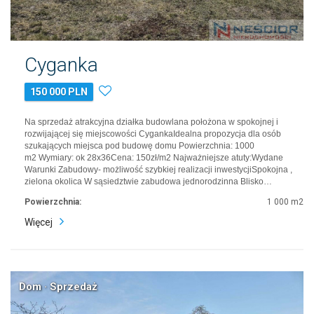
Cyganka
150 000 PLN
Na sprzedaż atrakcyjna działka budowlana położona w spokojnej i
rozwijającej się miejscowości CygankaIdealna propozycja dla osób
szukających miejsca pod budowę domu Powierzchnia: 1000
m2 Wymiary: ok 28x36Cena: 150zł/m2 Najważniejsze atuty:Wydane
Warunki Zabudowy- możliwość szybkiej realizacji inwestycjiSpokojna ,
zielona okolica W sąsiedztwie zabudowa jednorodzinna Blisko…
Powierzchnia:
1 000 m2
Więcej
Dom · Sprzedaż