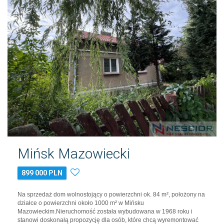
Mińsk Mazowiecki
899 000 PLN
Na sprzedaż dom wolnostojący o powierzchni ok. 84 m², położony na
działce o powierzchni około 1000 m² w Mińsku
Mazowieckim.Nieruchomość została wybudowana w 1968 roku i
stanowi doskonałą propozycję dla osób, które chcą wyremontować