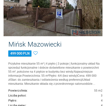
Mińsk Mazowiecki
499 000 PLN
Przytulne mieszkanie 55 m² | 4 piętro | 3 pokoje | funkcjonalny układ Na
sprzedaż funkcjonalne i dobrze doświetlone mieszkanie o powierzchni
55 m², położone na 4 piętrze w budynku bez windy.Najważniejsze
informacje:Powierzchnia: 55 m²Piętro: 4/4 (bez windy)Cena: 499 000
złStan: do zamieszkania / odświeżenia według preferencjiUkład
mieszkania: Mieszkanie składa się z:przestronnego salonuoddzie…
Powierzchnia:
55 m2
Liczba pokoi:
3
Piętro:
4
Liczba pięter:
4