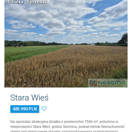
Działka · Sprzedaż
Stara Wieś
485 990 PLN
Na sprzedaż atrakcyjna działka o powierzchni 7594 m², położona w
miejscowości Stara Wieś, gmina Siennica, powiat miński.Nieruchomość
objęta jest miejscowym planem zagospodarowania przestrzennego,