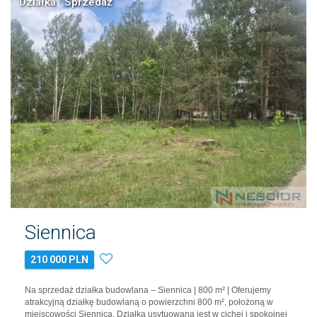
Działka · Sprzedaż
Siennica
210 000 PLN
Na sprzedaż działka budowlana – Siennica | 800 m² | Oferujemy
atrakcyjną działkę budowlaną o powierzchni 800 m², położoną w
miejscowości Siennica. Działka usytuowana jest w cichej i spokojnej