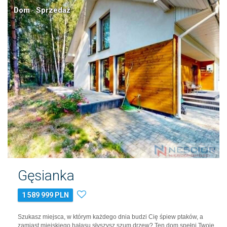
Dom · Sprzedaż
Gęsianka
1 589 999 PLN
Szukasz miejsca, w którym każdego dnia budzi Cię śpiew ptaków, a
zamiast miejskiego hałasu słyszysz szum drzew? Ten dom spełni Twoje