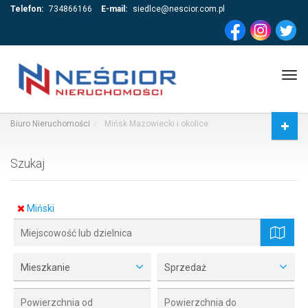
Telefon:
734866166
E-mail:
siedlce@nescior.com.pl
Tog
navi
Biuro Nieruchomości
Mińsk Mazowiecki i okolice
Szukaj
Miński
mapa
Mieszkanie
Sprzedaż