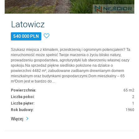
Latowicz
540 000 PLN
Szukasz miejsca z klimatem, przestrzenią i ogromnym potencjałem? Ta
nieruchomość może spełnić Twoje marzenia o życiu blisko natury,
prowadzeniu gospodarstwa, agroturystyki lub stworzeniu własnej oazy
spokoju.Na sprzedaż piękne siedlisko położone na działce o
powierzchni 4482 m², zabudowane zadbanym drewnianym domem
mieszkalnym oraz budynkami gospodarczymi.Dom mieszkalny – 65
m²Dom jest w bardzo do…
Powierzchnia:
65 m2
Liczba pokoi:
2
Liczba pięter:
1
Rok budowy:
1960
Więcej