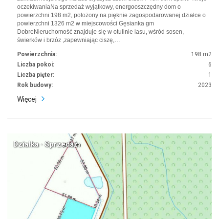
oczekiwaniaNa sprzedaż wyjątkowy, energooszczędny dom o
powierzchni 198 m2, położony na pięknie zagospodarowanej działce o
powierzchni 1326 m2 w miejscowości Gęsianka gm
DobreNieruchomość znajduje się w otulinie lasu, wśród sosen,
świerków i brzóz ,zapewniając ciszę,…
Powierzchnia:
198 m2
Liczba pokoi:
6
Liczba pięter:
1
Rok budowy:
2023
Więcej
Działka · Sprzedaż