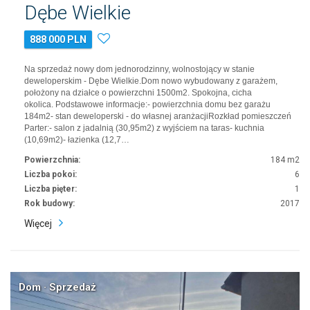
Dębe Wielkie
888 000 PLN
Na sprzedaż nowy dom jednorodzinny, wolnostojący w stanie
deweloperskim - Dębe Wielkie.Dom nowo wybudowany z garażem,
położony na działce o powierzchni 1500m2. Spokojna, cicha
okolica. Podstawowe informacje:- powierzchnia domu bez garażu
184m2- stan deweloperski - do własnej aranżacjiRozkład pomieszczeń
Parter:- salon z jadalnią (30,95m2) z wyjściem na taras- kuchnia
(10,69m2)- łazienka (12,7…
Powierzchnia:
184 m2
Liczba pokoi:
6
Liczba pięter:
1
Rok budowy:
2017
Więcej
Dom · Sprzedaż