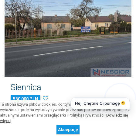
Siennica
560 000 PLN
Hej! Chętnie Ci pomogę
Ta strona używa plików cookies. Kontynuując przeglądanie naszej strony,
wyrażasz zgodę na wykorzystywanie przez nas plików cookies zgodnie z
Na sprzedaż dom do remontu położony w miejscowości Siennica-
aktualnymi ustawieniami przeglądarki i Polityką Prywatności.
Dowiedz się
idealna propozycja zarówno dla osób prywatnych , jak i inwestorów
więcej
szukających nieruchomości z dużym
potencjałem.Lokalizacja:Nieruchomość znajduje się bezpośrednio przy
Akceptuję
głównej drodze, co zapewnia doskonałą widoczność oraz łatwy dojazd