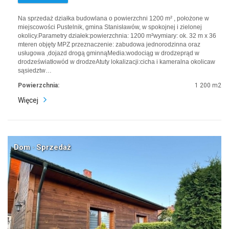
Na sprzedaż działka budowlana o powierzchni 1200 m² , położone w
miejscowości Pustelnik, gmina Stanisławów, w spokojnej i zielonej
okolicy.Parametry działek:powierzchnia: 1200 m²wymiary: ok. 32 m x 36
mteren objęty MPZ przeznaczenie: zabudowa jednorodzinna oraz
usługowa ,dojazd drogą gminnąMedia:wodociąg w drodzeprąd w
drodzeświatłowód w drodzeAtuty lokalizacji:cicha i kameralna okolicaw
sąsiedztw…
Powierzchnia:
1 200 m2
Więcej
Dom · Sprzedaż