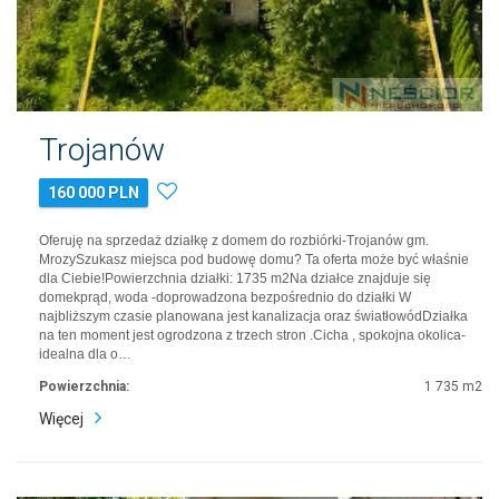
Trojanów
160 000 PLN
Oferuję na sprzedaż działkę z domem do rozbiórki-Trojanów gm.
MrozySzukasz miejsca pod budowę domu? Ta oferta może być właśnie
dla Ciebie!Powierzchnia działki: 1735 m2Na działce znajduje się
domekprąd, woda -doprowadzona bezpośrednio do działki W
najbliższym czasie planowana jest kanalizacja oraz światłowódDziałka
na ten moment jest ogrodzona z trzech stron .Cicha , spokojna okolica-
idealna dla o…
Powierzchnia:
1 735 m2
Więcej