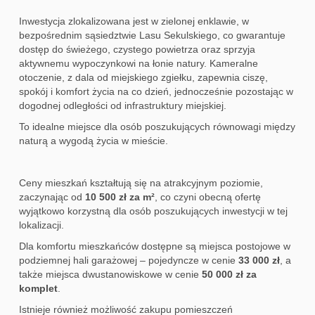
Inwestycja zlokalizowana jest w zielonej enklawie, w
bezpośrednim sąsiedztwie Lasu Sekulskiego, co gwarantuje
dostęp do świeżego, czystego powietrza oraz sprzyja
aktywnemu wypoczynkowi na łonie natury. Kameralne
otoczenie, z dala od miejskiego zgiełku, zapewnia ciszę,
spokój i komfort życia na co dzień, jednocześnie pozostając w
dogodnej odległości od infrastruktury miejskiej.
To idealne miejsce dla osób poszukujących równowagi między
naturą a wygodą życia w mieście.
Ceny mieszkań kształtują się na atrakcyjnym poziomie,
zaczynając od
10 500 zł za m²
, co czyni obecną ofertę
wyjątkowo korzystną dla osób poszukujących inwestycji w tej
lokalizacji.
Dla komfortu mieszkańców dostępne są miejsca postojowe w
podziemnej hali garażowej – pojedyncze w cenie
33 000 zł
, a
także miejsca dwustanowiskowe w cenie
50 000 zł za
komplet
.
Istnieje również możliwość zakupu pomieszczeń