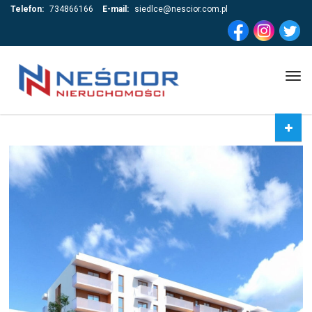
Telefon:
734866166
E-mail:
siedlce@nescior.com.pl
Tog
navi